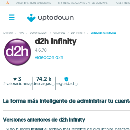
ARES: THE IRON VANGUARD
MY HERO ACADEMIA UNITED SURVIVAL
TICKET HER
ANDROID
/
APPS
/
COMUNICACIÓN
/
UTILIDADES
/
D2H INFINITY
/
VERSIONES ANTERIORES
d2h Infinity
4.6.78
videocon d2h
3
74.2 k
2
valoraciones
descargas
seguridad
La forma más inteligente de administrar tu cuen
Versiones anteriores de d2h Infinity
Si no puedes instalar el archivo más reciente de d2h Infinity, desc